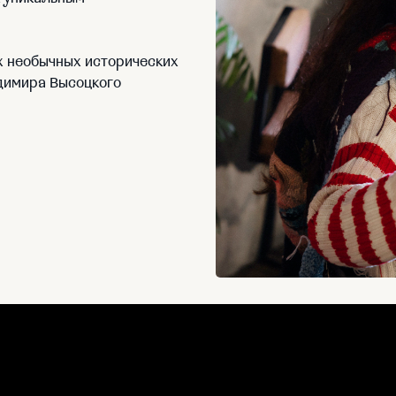
х необычных исторических
димира Высоцкого