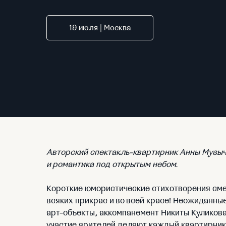
19 июля | Москва
Авторский спектакль-квартирник Анны Музыче
и романтика под открытым небом.
Короткие юмористические стихотворения смен
всяких прикрас и во всей красе! Неожиданны
арт-объекты, аккомпанемент Никиты Куликов
участие зрителей делают каждый квартирни