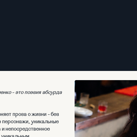
нко - это поэзия абсурда
яет проза о жизни - без
е персонажи, уникальные
а и непосредственное
к уникальным