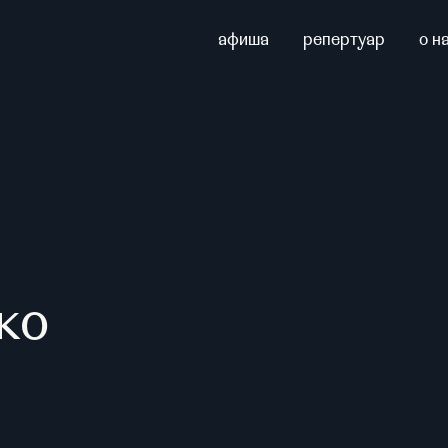
афиша
репертуар
о н
ко