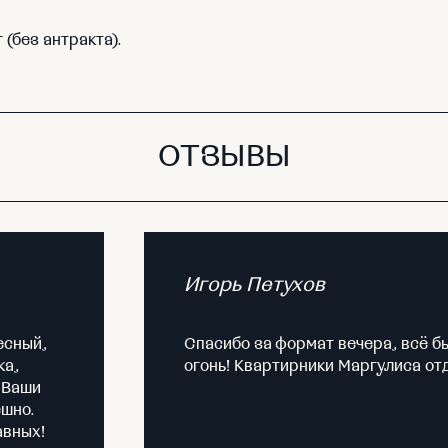
(без антракта).
ОТЗЫВЫ
Игорь Петухов
есный,
Спасибо за формат вечера, всё б
ка,
огонь! Квартирники Маргулиса о
, Ваши
ешно.
авных!