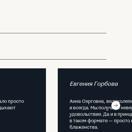
Евгения Горбова
ыло просто
Анна Серговна, великолепн
тдыхают
и всегда. Мы получили нев
удовольствие. Да и в принц
в таком формате — просто 
блаженства.