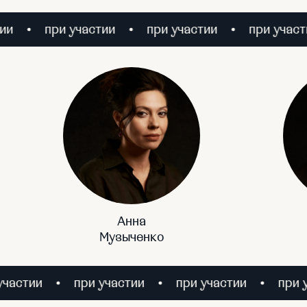
при участии
при участии
при участии
Анна
Музыченко
при участии
при участии
при участии