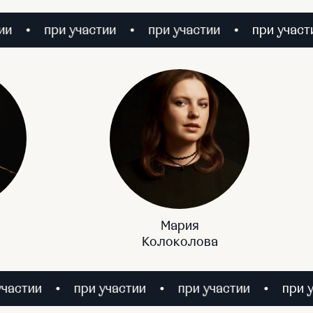
при участии
при участии
при участии
Мария
Колоколова
при участии
при участии
при участии