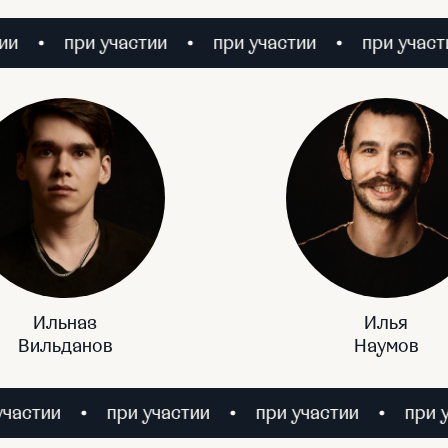
при участии
при участии
при участии
Ильназ
Илья
Вильданов
Наумов
при участии
при участии
при участии